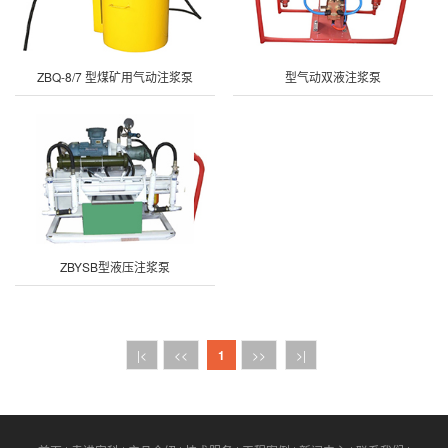
ZBQ-8/7 型煤矿用气动注浆泵
型气动双液注浆泵
ZBYSB型液压注浆泵
|<
<<
1
>>
>|