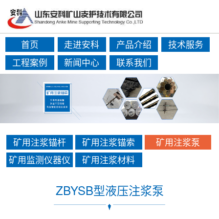
首页
走进安科
产品介绍
技术服务
工程案例
新闻中心
联系我们
矿用注浆锚杆
矿用注浆锚索
矿用注浆泵
矿用监测仪器仪
矿用注浆材料
表
ZBYSB型液压注浆泵