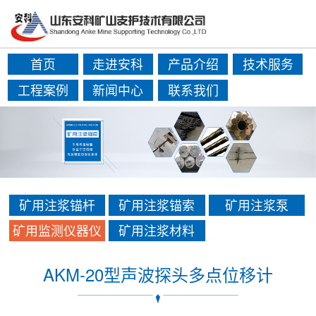
首页
走进安科
产品介绍
技术服务
工程案例
新闻中心
联系我们
矿用注浆锚杆
矿用注浆锚索
矿用注浆泵
矿用监测仪器仪
矿用注浆材料
表
AKM-20型声波探头多点位移计